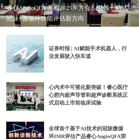
睿心AngioQFA 亮相2025东方会，引领一站式
冠脉+微循环功能评估新方向
证券时报 | AI赋能手术机器人，行
业发展驶入快车道
心内术中可视化新突破！睿心医疗
心腔内超声导管和超声诊断系统正
式启动上市前临床试验
全球首个基于AI技术的冠脉微循
环IMR评估产品睿心AngioQFA荣